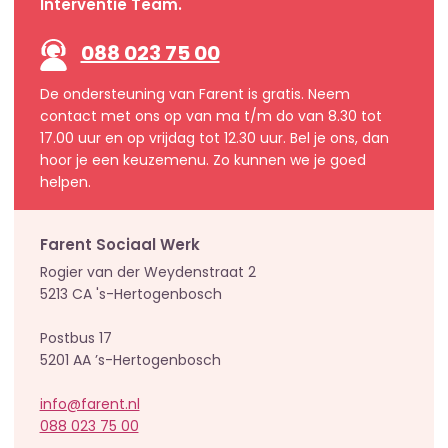
Interventie Team.
088 023 75 00
De ondersteuning van Farent is gratis. Neem
contact met ons op van ma t/m do van 8.30 tot
17.00 uur en op vrijdag tot 12.30 uur. Bel je ons, dan
hoor je een keuzemenu. Zo kunnen we je goed
helpen.
Farent Sociaal Werk
Rogier van der Weydenstraat 2
5213 CA 's-Hertogenbosch
Postbus 17
5201 AA ’s-Hertogenbosch
info@farent.nl
088 023 75 00