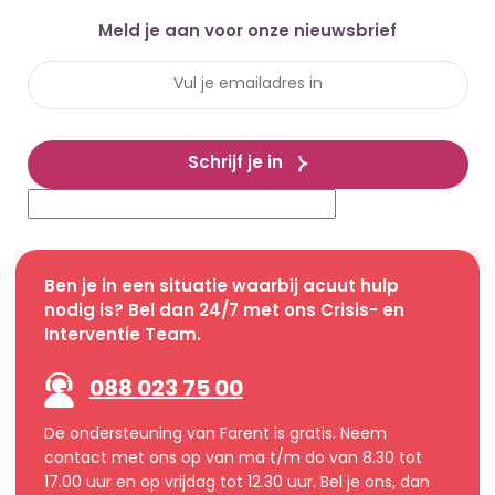
Meld je aan voor onze nieuwsbrief
Schrijf je in
Ben je in een situatie waarbij acuut hulp
nodig is? Bel dan 24/7 met ons Crisis- en
Interventie Team.
088 023 75 00
De ondersteuning van Farent is gratis. Neem
contact met ons op van ma t/m do van 8.30 tot
17.00 uur en op vrijdag tot 12.30 uur. Bel je ons, dan