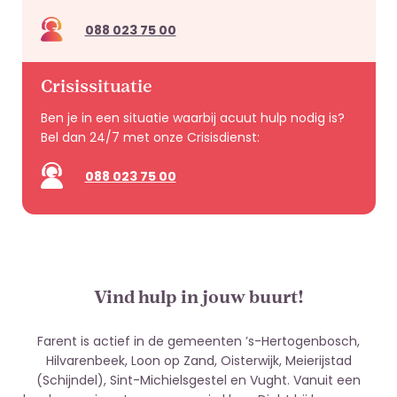
088 023 75 00
Crisissituatie
Ben je in een situatie waarbij acuut hulp nodig is?
Bel dan 24/7 met onze Crisisdienst:
088 023 75 00
Vind hulp in jouw buurt!
Farent is actief in de gemeenten ’s-Hertogenbosch,
Hilvarenbeek, Loon op Zand, Oisterwijk, Meierijstad
(Schijndel), Sint-Michielsgestel en Vught. Vanuit een