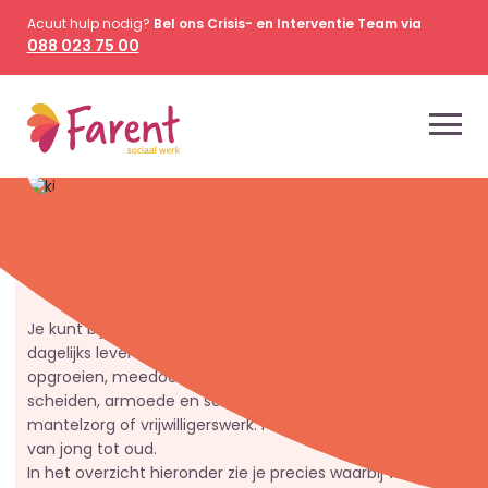
Acuut hulp nodig?
Bel ons Crisis- en Interventie Team via
088 023 75 00
Wij staan naast je
Ik heb een vraag
Je kunt bij Farent terecht met al jouw vragen over het
dagelijks leven. Of het nu gaat om opvoeden en
opgroeien, meedoen in de maatschappij, relaties en
scheiden, armoede en schulden, gezond ouder worden,
mantelzorg of vrijwilligerswerk. Farent is er voor iedereen,
van jong tot oud.
In het overzicht hieronder zie je precies waarbij we je