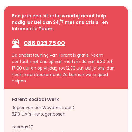
Ben je in een situatie waarbij acuut hulp
nodig is? Bel dan 24/7 met ons Crisis- en
Interventie Team.
088 023 75 00
De ondersteuning van Farent is gratis. Neem
contact met ons op van ma t/m do van 8.30 tot
17.00 uur en op vrijdag tot 12.30 uur. Bel je ons, dan
hoor je een keuzemenu. Zo kunnen we je goed
helpen.
Farent Sociaal Werk
Rogier van der Weydenstraat 2
5213 CA 's-Hertogenbosch
Postbus 17