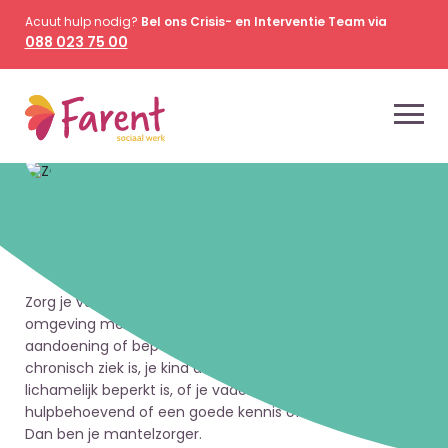
Acuut hulp nodig?
Bel ons Crisis- en Interventie Team via
088 023 75 00
Farent Mantelzorg
Mantelzorgers
Zorg je voor langere tijd voor iemand uit je
omgeving met een ziekte, psychische
aandoening of beperking? Een familielid die
chronisch ziek is, je kind dat verstandelijk of
lichamelijk beperkt is, of je vader of moeder die
hulpbehoevend of een goede kennis of buur?
Dan ben je mantelzorger.