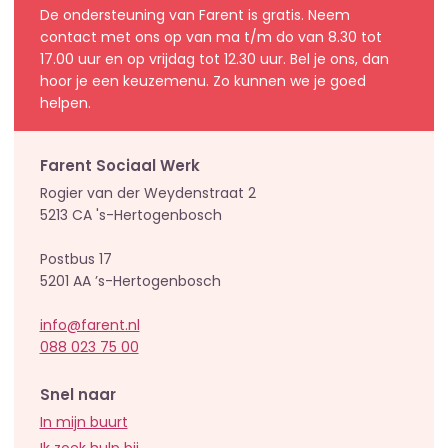
De ondersteuning van Farent is gratis. Neem
contact met ons op van ma t/m do van 8.30 tot
17.00 uur en op vrijdag tot 12.30 uur. Bel je ons, dan
hoor je een keuzemenu. Zo kunnen we je goed
helpen.
Farent Sociaal Werk
Rogier van der Weydenstraat 2
5213 CA 's-Hertogenbosch
Postbus 17
5201 AA ’s-Hertogenbosch
info@farent.nl
088 023 75 00
Snel naar
In mijn buurt