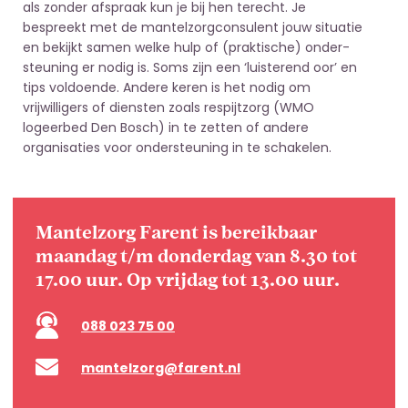
als zonder afspraak kun je bij hen terecht. Je
bespreekt met de mantelzorgconsulent jouw situatie
en bekijkt samen welke hulp of (praktische) onder­
steuning er nodig is. Soms zijn een ‘luisterend oor’ en
tips voldoende. Andere keren is het nodig om
vrijwilligers of diensten zoals respijtzorg (WMO
logeerbed Den Bosch) in te zetten of andere
organisaties voor ondersteuning in te schakelen.
Mantelzorg Farent is bereikbaar
maandag t/m donderdag van 8.30 tot
17.00 uur. Op vrijdag tot 13.00 uur.
088 023 75 00
mantelzorg@farent.nl