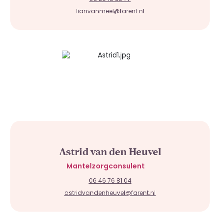
lianvanmeel@farent.nl
Astrid van den Heuvel
Mantelzorgconsulent
06 46 76 81 04
astridvandenheuvel@farent.nl