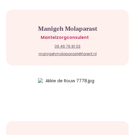
Manigeh Molaparast
Mantelzorgconsulent
06 46 76 81 03
manigehmolaparast@farent.nl