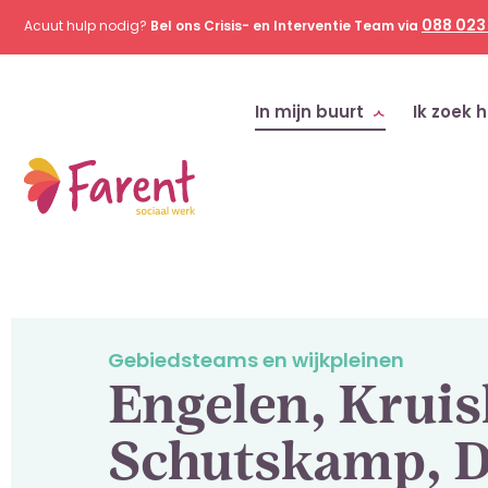
088 023
Acuut hulp nodig?
Bel ons Crisis- en Interventie Team via
In mijn buurt
Ik zoek h
Home
Hulp in mijn buurt
Engelen, Kruiskamp, Schutskam
Gebiedsteams en wijkpleinen
Engelen, Krui
Schutskamp, D