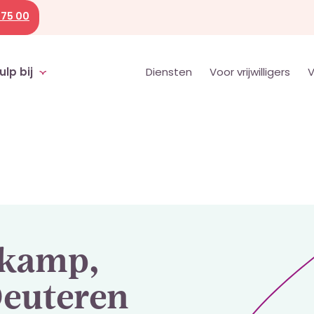
 75 00
ulp bij
Diensten
Voor vrijwilligers
V
p, Deuteren
skamp,
euteren