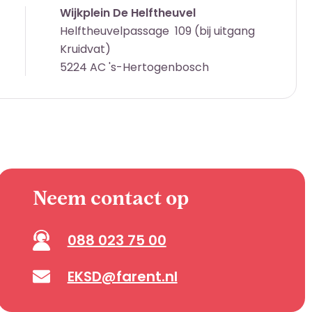
Wijkplein De Helftheuvel
Helftheuvelpassage 109 (bij uitgang
Kruidvat)
5224 AC 's-Hertogenbosch
Neem contact op
088 023 75 00
EKSD@farent.nl