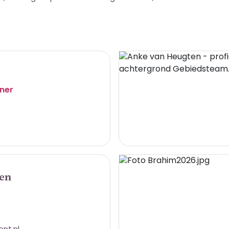
ener
ten