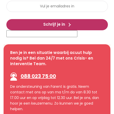
Schrijf je in
Ben je in een situatie waarbij acuut hulp
nodig is? Bel dan 24/7 met ons Crisis- en
Interventie Team.
088 023 75 00
De ondersteuning van Farent is gratis. Neem
contact met ons op van ma t/m do van 8.30 tot
17.00 uur en op vrijdag tot 12.30 uur. Bel je ons, dan
hoor je een keuzemenu. Zo kunnen we je goed
helpen.