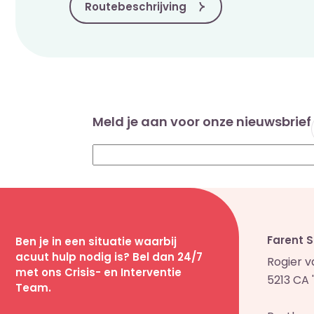
Routebeschrijving
Meld je aan voor onze nieuwsbrief
Farent 
Ben je in een situatie waarbij
acuut hulp nodig is? Bel dan 24/7
Rogier 
met ons Crisis- en Interventie
5213 CA
Team.