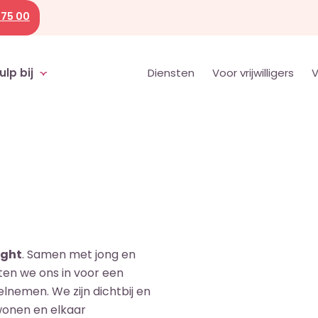
 75 00
ulp bij
Diensten
Voor vrijwilligers
V
ught
. Samen met jong en
tten we ons in voor een
nemen. We zijn dichtbij en
wonen en elkaar