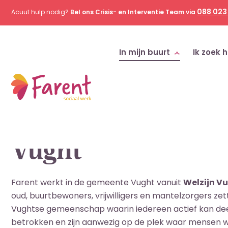
088 023
Acuut hulp nodig?
Bel ons Crisis- en Interventie Team via
In mijn buurt
Ik zoek h
Home
Hulp in mijn buurt
Vught
Gemeente
Vught
Welzijn V
Farent werkt in de gemeente Vught vanuit
oud, buurtbewoners, vrijwilligers en mantelzorgers ze
Vughtse gemeenschap waarin iedereen actief kan deel
betrokken en zijn aanwezig op de plek waar mensen 