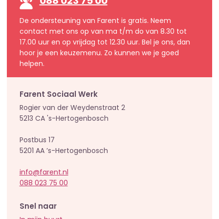
088 023 75 00
De ondersteuning van Farent is gratis. Neem
contact met ons op van ma t/m do van 8.30 tot
17.00 uur en op vrijdag tot 12.30 uur. Bel je ons, dan
hoor je een keuzemenu. Zo kunnen we je goed
helpen.
Farent Sociaal Werk
Rogier van der Weydenstraat 2
5213 CA 's-Hertogenbosch
Postbus 17
5201 AA ’s-Hertogenbosch
info@farent.nl
088 023 75 00
Snel naar