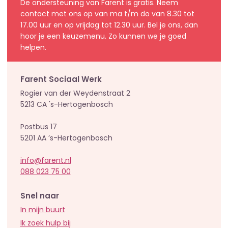
De ondersteuning van Farent is gratis. Neem
contact met ons op van ma t/m do van 8.30 tot
17.00 uur en op vrijdag tot 12.30 uur. Bel je ons, dan
hoor je een keuzemenu. Zo kunnen we je goed
helpen.
Farent Sociaal Werk
Rogier van der Weydenstraat 2
5213 CA 's-Hertogenbosch
Postbus 17
5201 AA ’s-Hertogenbosch
info@farent.nl
088 023 75 00
Snel naar
In mijn buurt
Ik zoek hulp bij