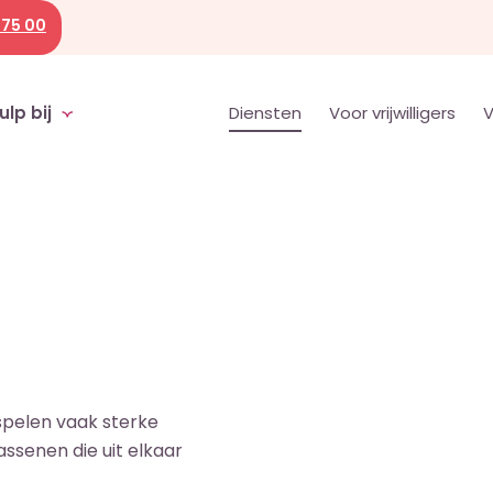
 75 00
ulp bij
Diensten
Voor vrijwilligers
V
 spelen vaak sterke
assenen die uit elkaar