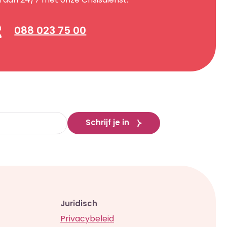
l dan 24/7 met onze Crisisdienst:
088 023 75 00
Schrijf je in
Juridisch
Privacybeleid