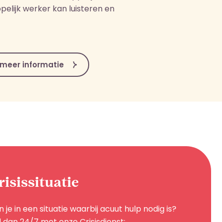
elijk werker kan luisteren en
r meer informatie
risissituatie
n je in een situatie waarbij acuut hulp nodig is?