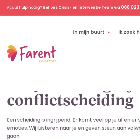
088 023
Acuut hulp nodig?
Bel ons Crisis- en Interventie Team via
In mijn buurt
Ik zoek h
Home
Diensten
Hulpverlening bij conflictscheiding
Hulpverlening bij
conflictscheiding
Een scheiding is ingrijpend. Er komt veel op je af en er
emoties. Wij luisteren naar je en geven steun aan volw
gaan.