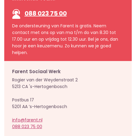
088 023 75 00
De ondersteuning van Farent is gratis. Neem
contact met ons op van ma t/m do van 8.30 tot
17.00 uur en op vrijdag tot 12.30 uur. Bel je ons, dan
hoor je een keuzemenu. Zo kunnen we je goed
helpen.
Farent Sociaal Werk
Rogier van der Weydenstraat 2
5213 CA 's-Hertogenbosch
Postbus 17
5201 AA ’s-Hertogenbosch
info@farent.nl
088 023 75 00