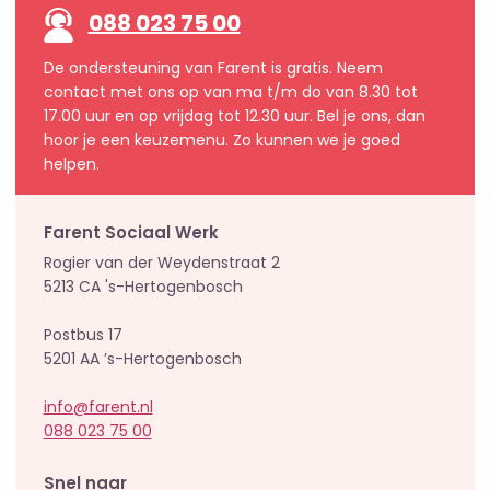
088 023 75 00
De ondersteuning van Farent is gratis. Neem
contact met ons op van ma t/m do van 8.30 tot
17.00 uur en op vrijdag tot 12.30 uur. Bel je ons, dan
hoor je een keuzemenu. Zo kunnen we je goed
helpen.
Farent Sociaal Werk
Rogier van der Weydenstraat 2
5213 CA 's-Hertogenbosch
Postbus 17
5201 AA ’s-Hertogenbosch
info@farent.nl
088 023 75 00
Snel naar