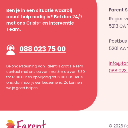
Farent 
Ben je in een situatie waarbij
acuut hulp nodig is? Bel dan 24/7
Rogier 
met ons Crisis- en Interventie
5213 CA
Team.
Postbus 
088 023 75 00
5201 AA
info@far
De ondersteuning van Farent is gratis. Neem
088 023
contact met ons op van ma t/m do van 8.30
tot 17.00 uur en op vrijdag tot 12.30 uur. Bel je
ons, dan hoor je een keuzemenu. Zo kunnen
we je goed helpen.
© 2026 F