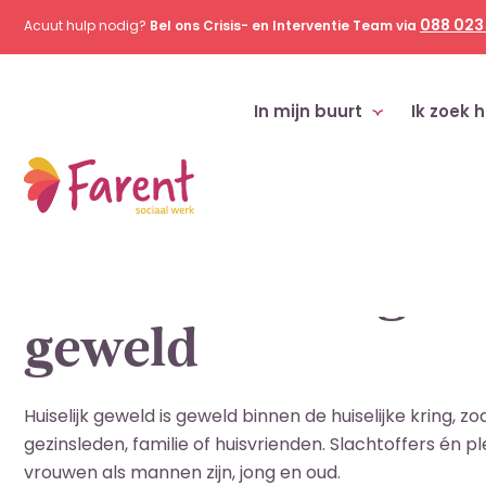
088 023
Acuut hulp nodig?
Bel ons Crisis- en Interventie Team via
In mijn buurt
Ik zoek h
Home
Diensten
Ondersteuning huiselijk geweld
Ondersteuning hui
geweld
Huiselijk geweld is geweld binnen de huiselijke kring, z
gezinsleden, familie of huisvrienden. Slachtoffers én 
vrouwen als mannen zijn, jong en oud.