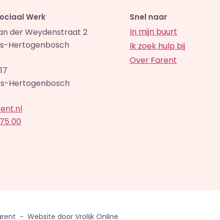
Sociaal Werk
Snel naar
In mijn buurt
van der Weydenstraat 2
 's-Hertogenbosch
Ik zoek hulp bij
Over Farent
17
 ’s-Hertogenbosch
ent.nl
 75 00
arent -
Website door Vrolijk Online