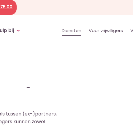
 75 00
ulp bij
Diensten
Voor vrijwilligers
V
selijk
oals tussen (ex-)partners,
plegers kunnen zowel