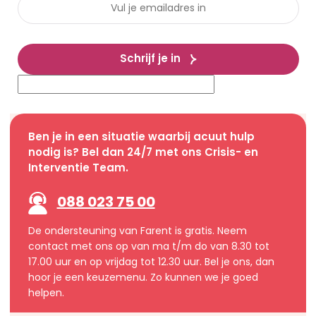
Schrijf je in
Ben je in een situatie waarbij acuut hulp
nodig is? Bel dan 24/7 met ons Crisis- en
Interventie Team.
088 023 75 00
De ondersteuning van Farent is gratis. Neem
contact met ons op van ma t/m do van 8.30 tot
17.00 uur en op vrijdag tot 12.30 uur. Bel je ons, dan
hoor je een keuzemenu. Zo kunnen we je goed
helpen.