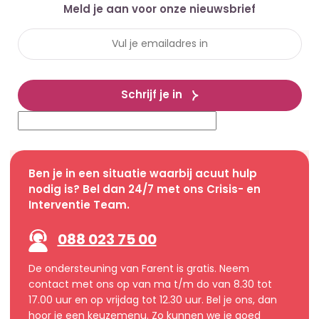
Meld je aan voor onze nieuwsbrief
Schrijf je in
Ben je in een situatie waarbij acuut hulp
nodig is? Bel dan 24/7 met ons Crisis- en
Interventie Team.
088 023 75 00
De ondersteuning van Farent is gratis. Neem
contact met ons op van ma t/m do van 8.30 tot
17.00 uur en op vrijdag tot 12.30 uur. Bel je ons, dan
hoor je een keuzemenu. Zo kunnen we je goed