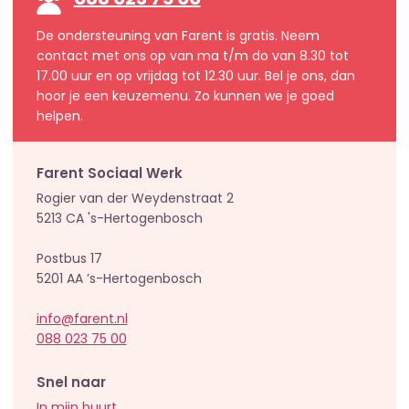
088 023 75 00
De ondersteuning van Farent is gratis. Neem
contact met ons op van ma t/m do van 8.30 tot
17.00 uur en op vrijdag tot 12.30 uur. Bel je ons, dan
hoor je een keuzemenu. Zo kunnen we je goed
helpen.
Farent Sociaal Werk
Rogier van der Weydenstraat 2
5213 CA 's-Hertogenbosch
Postbus 17
5201 AA ’s-Hertogenbosch
info@farent.nl
088 023 75 00
Snel naar
In mijn buurt