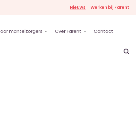
Nieuws
Werken bij Farent
oor mantelzorgers
Over Farent
Contact
ker van burenhulp