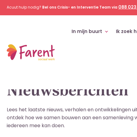
088 023
Acuut hulp nodig?
Bel ons Crisis- en Interventie Team via
In mijn buurt
Ik zoek h
Home
Nieuws
Blijf op de hoogte
Nieuwsberichten
Lees het laatste nieuws, verhalen en ontwikkelingen ui
ontdek hoe we samen bouwen aan een samenleving 
iedereen mee kan doen.