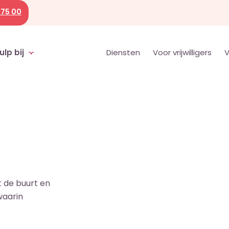
 75 00
ulp bij
Diensten
Voor vrijwilligers
V
2 juli 2026
Straat wordt ster
t de buurt en
waarin