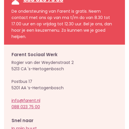
088 023 75 00
De ondersteuning van Farent is gratis. Neem
contact met ons op van ma t/m do van 8.30 tot
17.00 uur en op vrijdag tot 12.30 uur. Bel je ons, dan
hoor je een keuzemenu. Zo kunnen we je goed
helpen.
Farent Sociaal Werk
Rogier van der Weydenstraat 2
5213 CA 's-Hertogenbosch
Postbus 17
5201 AA ’s-Hertogenbosch
info@farent.nl
088 023 75 00
Snel naar
In mijn buurt