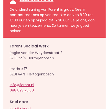
088 023 75 00
De ondersteuning van Farent is gratis. Neem
contact met ons op van ma t/m do van 8.30 tot
17.00 uur en op vrijdag tot 12.30 uur. Bel je ons, dan
hoor je een keuzemenu. Zo kunnen we je goed
helpen.
Farent Sociaal Werk
Rogier van der Weydenstraat 2
5213 CA 's-Hertogenbosch
Postbus 17
5201 AA ’s-Hertogenbosch
info@farent.nl
088 023 75 00
Snel naar
In mijn buurt