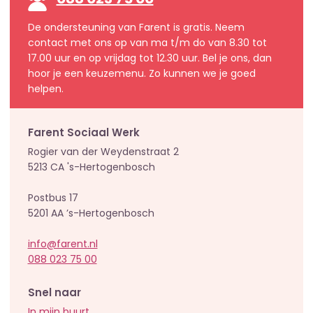
088 023 75 00
De ondersteuning van Farent is gratis. Neem
contact met ons op van ma t/m do van 8.30 tot
17.00 uur en op vrijdag tot 12.30 uur. Bel je ons, dan
hoor je een keuzemenu. Zo kunnen we je goed
helpen.
Farent Sociaal Werk
Rogier van der Weydenstraat 2
5213 CA 's-Hertogenbosch
Postbus 17
5201 AA ’s-Hertogenbosch
info@farent.nl
088 023 75 00
Snel naar
In mijn buurt